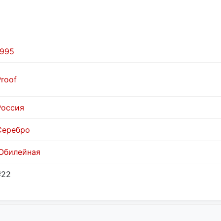
1995
Proof
Россия
Серебро
Юбилейная
#22