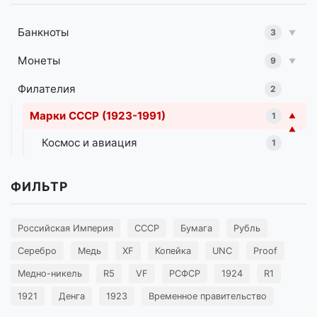
Банкноты
3
▼
Монеты
9
▼
Филателия
2
Марки СССР (1923-1991)
1
▼
▼
Космос и авиация
1
ФИЛЬТР
Российская Империя
СССР
Бумага
Рубль
Серебро
Медь
XF
Копейка
UNC
Proof
Медно-никель
R5
VF
РСФСР
1924
R1
1921
Денга
1923
Временное правительство