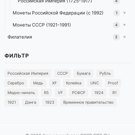
Российская Империя (1725-1917)
4
Монеты Российской Федерации (с 1992)
1
▼
Монеты СССР (1921-1991)
4
▼
Филателия
2
▼
ФИЛЬТР
Российская Империя
СССР
Бумага
Рубль
Серебро
Медь
XF
Копейка
UNC
Proof
Медно-никель
R5
VF
РСФСР
1924
R1
1921
Денга
1923
Временное правительство