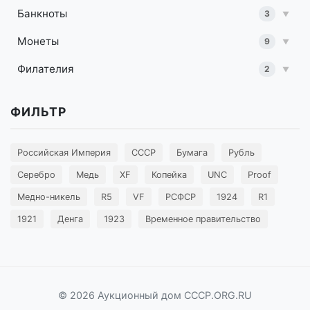
Банкноты
3
▼
Монеты
9
▼
Филателия
2
▼
ФИЛЬТР
Российская Империя
СССР
Бумага
Рубль
Серебро
Медь
XF
Копейка
UNC
Proof
Медно-никель
R5
VF
РСФСР
1924
R1
1921
Денга
1923
Временное правительство
© 2026 Аукционный дом CCCP.ORG.RU