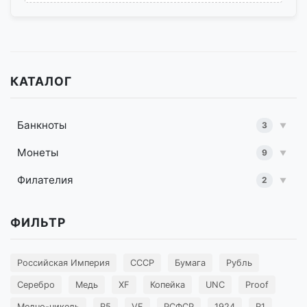
КАТАЛОГ
Банкноты
3
▼
Монеты
9
▼
Филателия
2
▼
ФИЛЬТР
Российская Империя
СССР
Бумага
Рубль
Серебро
Медь
XF
Копейка
UNC
Proof
Медно-никель
R5
VF
РСФСР
1924
R1